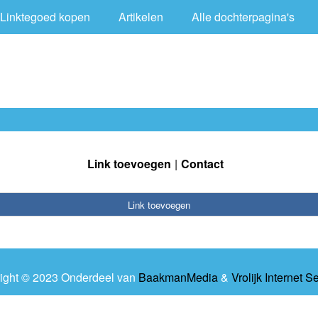
Linktegoed kopen
Artikelen
Alle dochterpagina's
Link toevoegen
Contact
Link toevoegen
ight © 2023 Onderdeel van
BaakmanMedia
&
Vrolijk Internet S